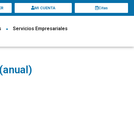
ER
MI CUENTA
Citas
s
•
Servicios Empresariales
(anual)