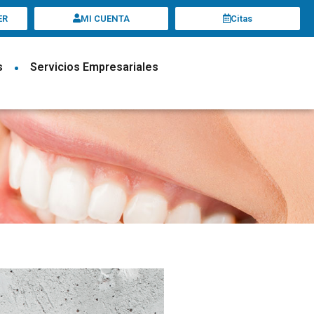
ER
MI CUENTA
Citas
s
•
Servicios Empresariales