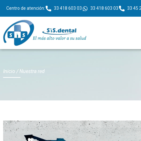
Centro de atención:
33 418 603 03
33 418 603 03
33 45 
Inicio
/
Nuestra red