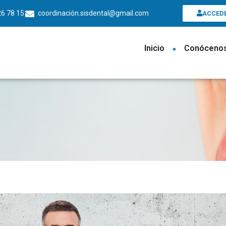
26 78 15
coordinación.sisdental@gmail.com
ACCED
Inicio
•
Conóceno